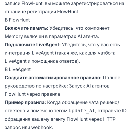
записи FlowHunt, вы можете зарегистрироваться на
странице регистрации FlowHunt
.
В FlowHunt
Включите память:
Убедитесь, что компонент
Memory включен в параметрах AI агента.
Подключите LiveAgent:
Убедитесь, что у вас есть
интеграция LiveAgent (такая же, как для чатбота
LiveAgent и помощника ответов).
В LiveAgent
Создайте автоматизированное правило:
Полное
руководство по настройке:
Запуск AI агентов
FlowHunt через правила
Пример правила:
Когда обращение чата решено/
ответено и помечено тегом
, отправьте ID
Update_AI
обращения вашему агенту FlowHunt через HTTP
запрос или webhook.