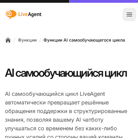
:site.title
Отк
/
/
Функции
Функции AI самообучающегося цикла
Home
AI самообучающийся цикл
AI самообучающийся цикл LiveAgent
автоматически превращает решённые
обращения поддержки в структурированные
знания, позволяя вашему AI чатботу
улучшаться со временем без каких-либо
ручных усилий со стороны вашей команды.