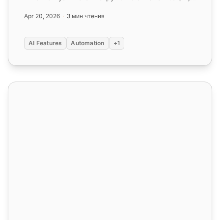
который обеспечивает мгновенные...
Apr 20, 2026
3 мин чтения
AI Features
Automation
+1
AI Сортировка и Категоризация Тикетов