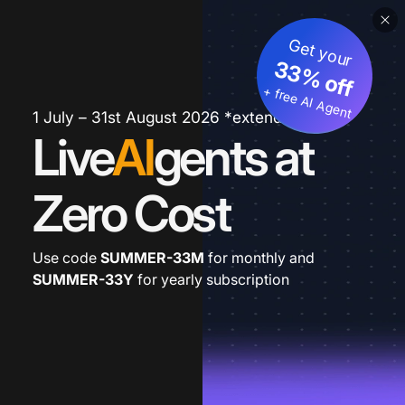
Get your
33% off
+ free AI Agent
1 July – 31st August 2026 *extended
Live
AI
gents at
Zero Cost
Use code
SUMMER-33M
for monthly and
SUMMER-33Y
for yearly subscription