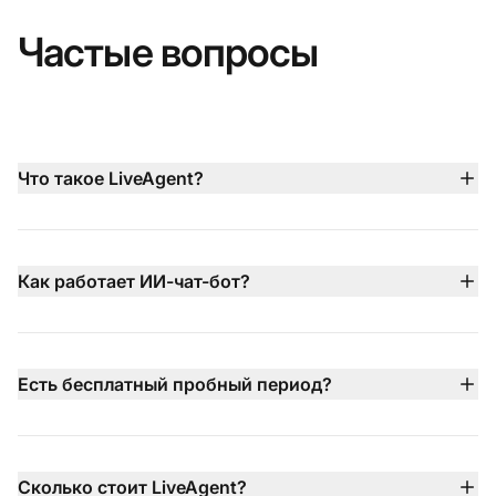
Частые вопросы
Что такое LiveAgent?
LiveAgent — платформа поддержки клиентов, где
собраны все каналы: чат, почта, телефон, соцсети и
база знаний. Всё в одной панели, чтобы команда
Как работает ИИ-чат-бот?
видела всё и ничего не пропускала.
Чат-бот отвечает клиентам круглосуточно на 100+
языках, опираясь на вашу базу знаний и документы.
Когда вопрос выходит за рамки — передаёт
Есть бесплатный пробный период?
разговор живому агенту вместе с контекстом.
Да, 30 дней — без кредитной карты. Можно
попробовать все функции и убедиться, что LiveAgent
подходит вашей команде.
Сколько стоит LiveAgent?