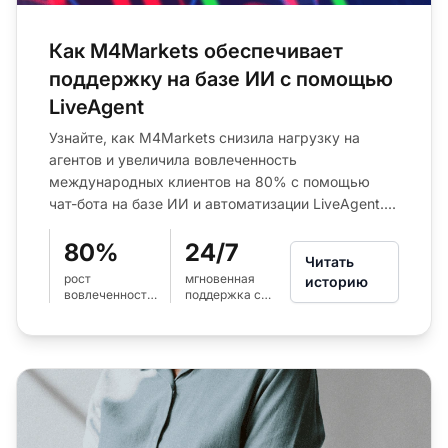
Как M4Markets обеспечивает
поддержку на базе ИИ с помощью
LiveAgent
Узнайте, как M4Markets снизила нагрузку на
агентов и увеличила вовлеченность
международных клиентов на 80% с помощью
чат-бота на базе ИИ и автоматизации LiveAgent....
80%
24/7
Читать
рост
мгновенная
историю
вовлеченности
поддержка с
в
ИИ-чат-ботом
международных
LiveAgent
регионах