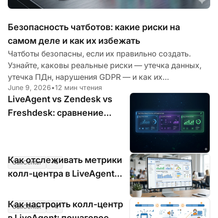
Безопасность чатботов: какие риски на
самом деле и как их избежать
Чатботы безопасны, если их правильно создать.
Узнайте, каковы реальные риски — утечка данных,
утечка ПДн, нарушения GDPR — и как их
June 9, 2026
•
12 мин чтения
предотвращает чатбот, ориентированный на
LiveAgent vs Zendesk vs
конфиденциальность.
Freshdesk: сравнение
функций call center (2026)
Как отслеживать метрики
CallCenter
+4
Jun 5, 2026
•
7 мин чтения
колл-центра в LiveAgent
(AHT, FCR, CSAT)
Как настроить колл-центр
CallCenter
+4
Jun 5, 2026
•
7 мин чтения
в LiveAgent: пошаговое