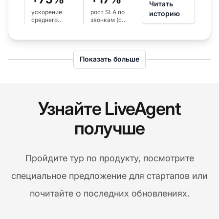
Читать
ускорение
рост SLA по
историю
среднего
звонкам (с
времени
80% до 97%)
ответа на email
(с 24ч до 6ч)
Показать больше
Узнайте LiveAgent
получше
Пройдите тур по продукту, посмотрите
специальное предложение для стартапов или
почитайте о последних обновлениях.