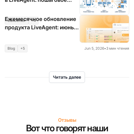
руководство
Ежемесячное обновление
CallCenter
+4
Jun 5, 2026
•
6 мин чтения
продукта LiveAgent: июнь
2026
Blog
+5
Jun 5, 2026
•
3 мин чтения
Читать далее
Отзывы
Вот что говорят наши