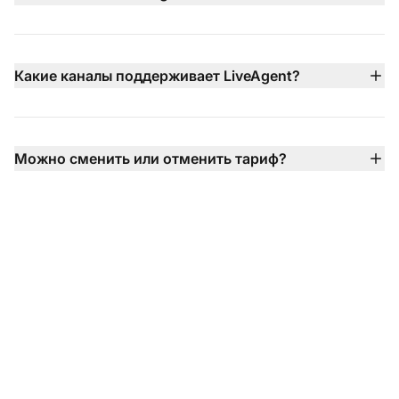
Тарифы начинаются от $15 за агента в месяц при
годовой оплате. Есть несколько планов — Small,
Medium, Large и Enterprise — с разным набором
Какие каналы поддерживает LiveAgent?
функций.
Почта, live chat, телефон, Facebook, Instagram,
WhatsApp, Viber, Telegram, контактные формы и база
знаний. Всё в одной панели.
Можно сменить или отменить тариф?
Да, в любое время. Без контрактов, без штрафов за
отмену, без скрытых условий.