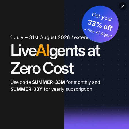
Get your
33% off
+ free AI Agent
1 July – 31st August 2026 *extended
Live
AI
gents at
Zero Cost
Use code
SUMMER-33M
for monthly and
SUMMER-33Y
for yearly subscription