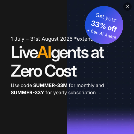
Get your
33% off
+ free AI Agent
1 July – 31st August 2026 *extended
Live
AI
gents at
Zero Cost
Use code
SUMMER-33M
for monthly and
SUMMER-33Y
for yearly subscription