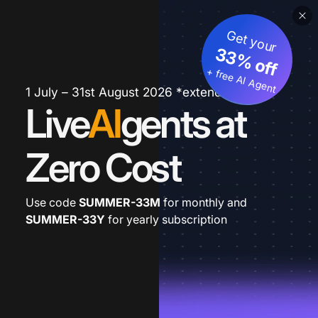
Get your
33% off
+ free AI Agent
1 July – 31st August 2026 *extended
Live
AI
gents at
Zero Cost
Use code
SUMMER-33M
for monthly and
SUMMER-33Y
for yearly subscription