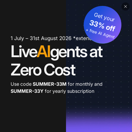
Get your
33% off
+ free AI Agent
1 July – 31st August 2026 *extended
Live
AI
gents at
Zero Cost
Use code
SUMMER-33M
for monthly and
SUMMER-33Y
for yearly subscription