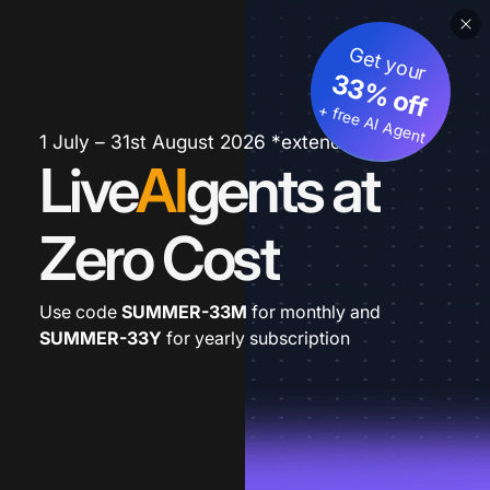
Get your
33% off
+ free AI Agent
1 July – 31st August 2026 *extended
Live
AI
gents at
Zero Cost
Use code
SUMMER-33M
for monthly and
SUMMER-33Y
for yearly subscription