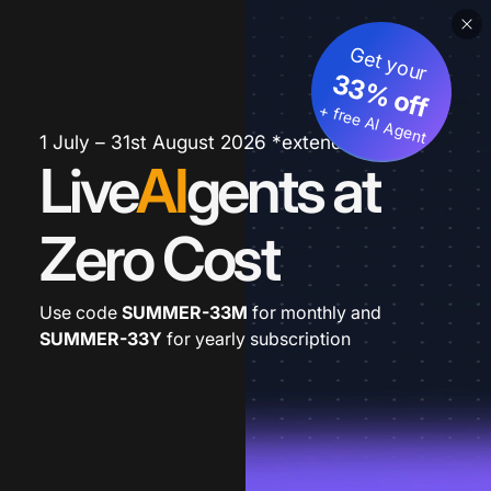
Get your
33% off
+ free AI Agent
1 July – 31st August 2026 *extended
Live
AI
gents at
Zero Cost
Use code
SUMMER-33M
for monthly and
SUMMER-33Y
for yearly subscription