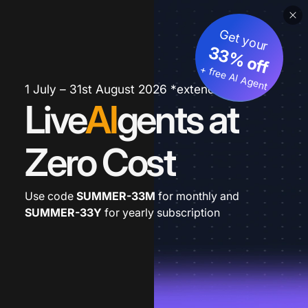
Get your
33% off
+ free AI Agent
1 July – 31st August 2026 *extended
Live
AI
gents at
Zero Cost
Use code
SUMMER-33M
for monthly and
SUMMER-33Y
for yearly subscription