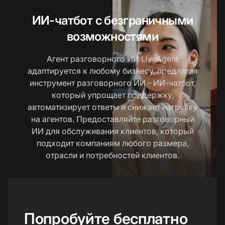
ИИ-чатбот с безграничными
возможностями
Агент разговорного ИИ LiveAgent
адаптируется к любому бизнесу, предлагая
инструмент разговорного ИИ - ИИ-чатбот,
который упрощает поддержку,
автоматизирует ответы и снижает нагрузку
на агентов. Предоставляйте разговорный
ИИ для обслуживания клиентов, который
подходит компаниям любого размера,
отрасли и потребностей клиентов.
Попробуйте бесплатно