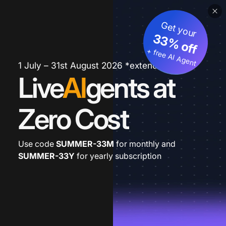
Get your
33% off
+ free AI Agent
1 July – 31st August 2026 *extended
Live
AI
gents at
Zero Cost
Use code
SUMMER-33M
for monthly and
SUMMER-33Y
for yearly subscription