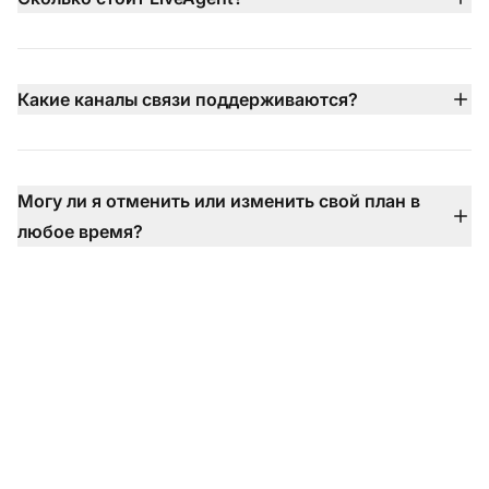
выбором платного плана.
Цены LiveAgent начинаются от $15 за агента/месяц
(оплата ежегодно) с несколькими доступными
тарифами, включая планы Small, Medium, Large и
Какие каналы связи поддерживаются?
Enterprise — каждый добавляет более продвинутые
LiveAgent поддерживает электронную почту, живой
функции, такие как колл-центр, интеграция
чат, телефон (через встроенный колл-центр),
социальных каналов, SLA и выделенная поддержка.
Facebook, X, Instagram, WhatsApp, Viber, контактные
Могу ли я отменить или изменить свой план в
формы Telegram, базу знаний и многое другое — всё
любое время?
объединено в одном почтовом ящике, чтобы вы
Абсолютно — вы можете обновить, понизить или
никогда не пропустили разговор.
отменить свой план в любое время без контрактов,
без платы за настройку и с гибкими вариантами
оплаты.