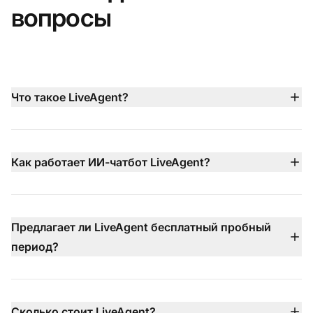
вопросы
Что такое LiveAgent?
LiveAgent — это комплексная платформа
обслуживания клиентов, которая объединяет живой
чат, ИИ-чатбот, электронные обращения, встроенный
Как работает ИИ-чатбот LiveAgent?
колл-центр, поддержку в социальных сетях и
ИИ-чатбот LiveAgent работает 24/7 на более чем 100
управление базой знаний в едином дашборде, чтобы
языках, используя вашу базу знаний, контент сайта и
помогать командам обеспечивать более быструю и
документы для мгновенного ответа на
Предлагает ли LiveAgent бесплатный пробный
эффективную поддержку.
распространённые вопросы. Когда проблемы более
период?
сложные, он передаёт разговор вашим живым
Да — LiveAgent предоставляет 30-дневный
агентам с полным контекстом.
бесплатный пробный период без кредитной карты,
позволяя протестировать все функции перед
Сколько стоит LiveAgent?