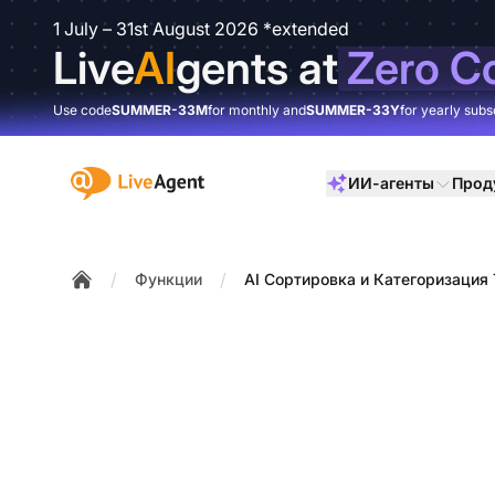
1 July – 31st August 2026 *extended
Live
AI
gents at
Zero C
Use code
SUMMER-33M
for monthly and
SUMMER-33Y
for yearly subs
:site.title
ИИ-агенты
Прод
/
/
Функции
AI Сортировка и Категоризация
Home