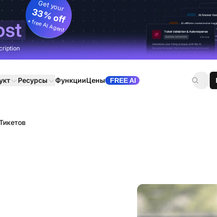
Get your
33% off
+ free AI Agent
ost
cription
укт
Ресурсы
Функции
Цены
FREE AI
 Тикетов