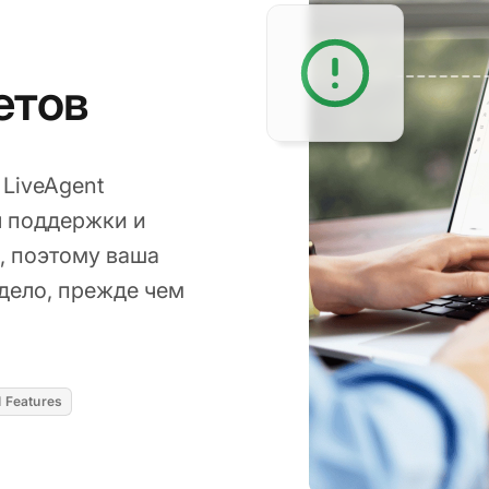
етов
 LiveAgent
ы поддержки и
, поэтому ваша
 дело, прежде чем
I Features