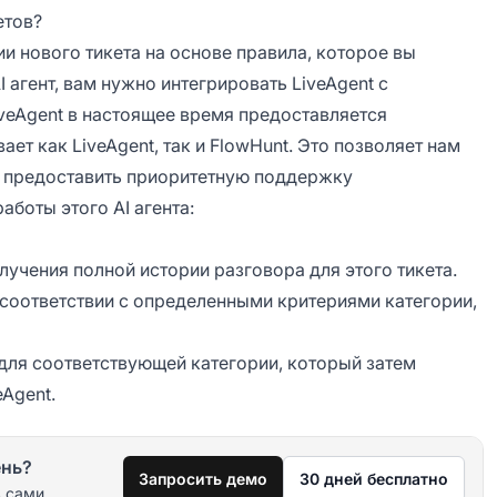
етов?
и нового тикета на основе правила, которое вы
I агент, вам нужно интегрировать LiveAgent с
iveAgent в настоящее время предоставляется
вает как LiveAgent, так и FlowHunt. Это позволяет нам
е предоставить приоритетную поддержку
аботы этого AI агента:
лучения полной истории разговора для этого тикета.
в соответствии с определенными критериями категории,
для соответствующей категории, который затем
eAgent.
ень?
Запросить демо
30 дней бесплатно
 сами.