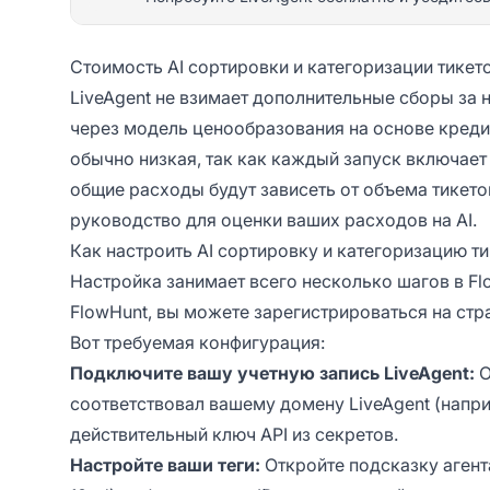
Стоимость AI сортировки и категоризации тикет
LiveAgent не взимает дополнительные сборы за 
через модель ценообразования на основе кредит
обычно низкая, так как каждый запуск включае
общие расходы будут зависеть от объема тикето
руководство
для оценки ваших расходов на AI.
Как настроить AI сортировку и категоризацию т
Настройка занимает всего несколько шагов в Flo
FlowHunt, вы можете зарегистрироваться на
стр
Вот требуемая конфигурация:
Подключите вашу учетную запись LiveAgent:
О
соответствовал вашему домену LiveAgent (напри
действительный ключ API из секретов.
Настройте ваши теги:
Откройте подсказку агента