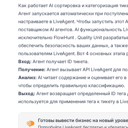
Как работает AI сортировка и категоризация тик
Агент запускается автоматически при поступлени
настраиваете в LiveAgent. Чтобы запустить этот A
поставщиком AI агентов. AI функциональность L
исключительно
FlowHunt
. Quality Unit разрабаты
обеспечить безопасность ваших данных, а такж
пользователям LiveAgent. Вот 4 основных этапа р
Вход:
Агент получает ID тикета.
Получение:
Агент вызывает API LiveAgent для по
Анализ:
AI читает содержание и оценивает его 
чтобы определить правильную классификацию.
Выход:
Агент возвращает определенный ID тега 
используется для применения тега к тикету в Liv
Готовы вывести бизнес на новый уров
Попробуйте LiveAgent бесплатно и убедитесь