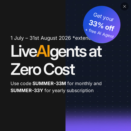
Get your
33% off
+ free AI Agent
1 July – 31st August 2026 *extended
Live
AI
gents at
Zero Cost
Use code
SUMMER-33M
for monthly and
SUMMER-33Y
for yearly subscription