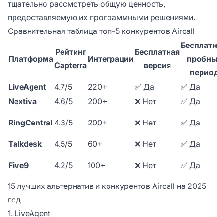
тщательно рассмотреть общую ценность,
предоставляемую их программными решениями.
Сравнительная таблица топ-5 конкурентов Aircall
Бесплат
Рейтинг
Бесплатная
Платформа
Интеграции
пробн
Capterra
версия
перио
LiveAgent
4.7/5
220+
✅ Да
✅ Да
Nextiva
4.6/5
200+
❌ Нет
✅ Да
RingCentral
4.3/5
200+
❌ Нет
✅ Да
Talkdesk
4.5/5
60+
❌ Нет
✅ Да
Five9
4.2/5
100+
❌ Нет
✅ Да
15 лучших альтернатив и конкурентов Aircall на 2025
год
1. LiveAgent