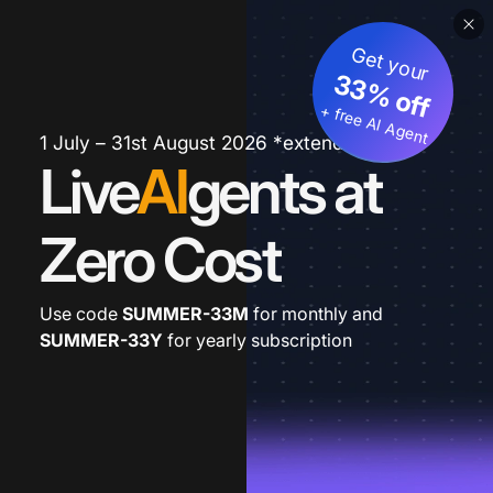
Get your
33% off
+ free AI Agent
1 July – 31st August 2026 *extended
Live
AI
gents at
Zero Cost
Use code
SUMMER-33M
for monthly and
SUMMER-33Y
for yearly subscription