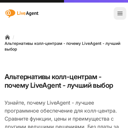
:site.title
Отк
/
Home
Альтернативы колл-центрам - почему LiveAgent - лучший
выбор
Альтернативы колл-центрам -
почему LiveAgent - лучший выбор
Узнайте, почему LiveAgent - лучшее
программное обеспечение для колл-центра.
Сравните функции, цены и преимущества с
другими ведущими решениями. Без платы за