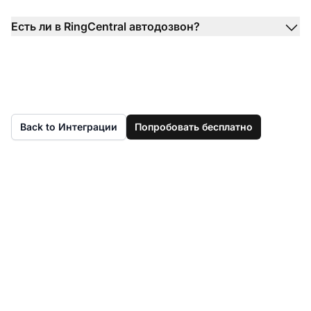
Есть ли в RingCentral автодозвон?
Back to Интеграции
Попробовать бесплатно
Еще нет LiveAgent?