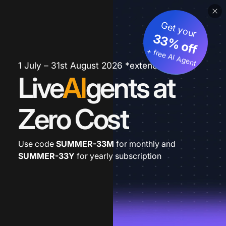
Get your
33% off
+ free AI Agent
1 July – 31st August 2026 *extended
Live
AI
gents at
Zero Cost
Use code
SUMMER-33M
for monthly and
SUMMER-33Y
for yearly subscription