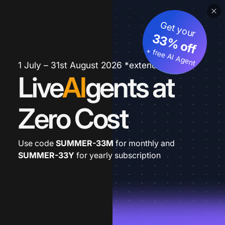
Get your
33% off
+ free AI Agent
1 July – 31st August 2026 *extended
Live
AI
gents at
Zero Cost
Use code
SUMMER-33M
for monthly and
SUMMER-33Y
for yearly subscription