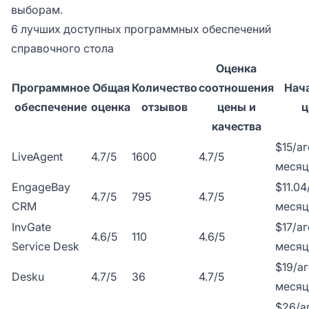
выборам.
6 лучших доступных программных обеспечений
справочного стола
Оценка
Программное
Общая
Количество
соотношения
Нач
обеспечение
оценка
отзывов
цены и
ц
качества
$15/аг
LiveAgent
4.7/5
1600
4.7/5
месяц
EngageBay
$11.04
4.7/5
795
4.7/5
CRM
месяц
InvGate
$17/аг
4.6/5
110
4.6/5
Service Desk
месяц
$19/аг
Desku
4.7/5
36
4.7/5
месяц
$26/а