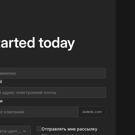
tarted today
l
и
.ladesk.com
Отправлять мне рассылку
ата-центра