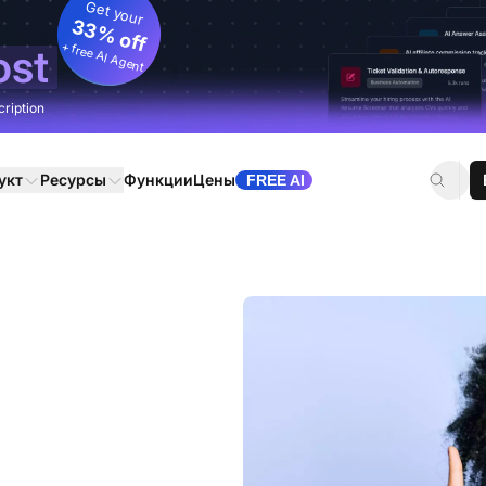
Get your
33% off
+ free AI Agent
ost
cription
укт
Ресурсы
Функции
Цены
FREE AI