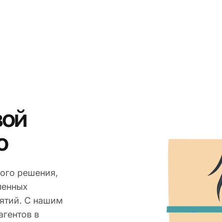
вой
ю
ого решения,
ленных
ятий. С нашим
агентов в