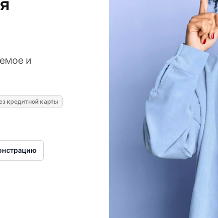
я
емое и
ез кредитной карты
онстрацию