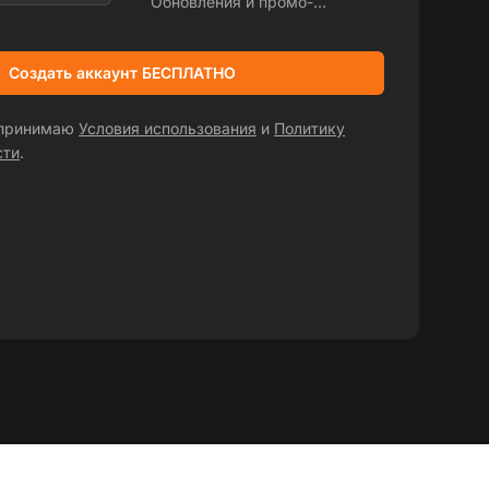
Обновления и промо-
предложения
Создать аккаунт БЕСПЛАТНО
 принимаю
Условия использования
и
Политику
сти
.