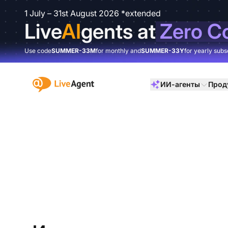
1 July – 31st August 2026 *extended
Live
AI
gents at
Zero C
Use code
SUMMER-33M
for monthly and
SUMMER-33Y
for yearly subs
:site.title
ИИ-агенты
Прод