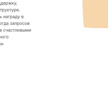
ддержку,
труктуре.
 награду в
огда запросов
ов счастливыми
ного
мы