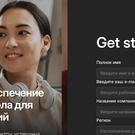
Get s
Полное имя
Введите ваш e-mai
спечение
ола для
Название компани
ий
Регион
Расположение д
ектру успешных