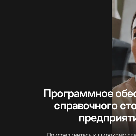
Программное обе
справочного ст
предприят
Присоединитесь к широкому сп