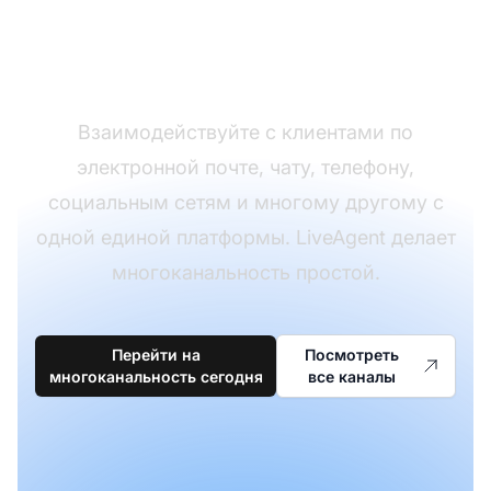
поддержку по
нескольким каналам
Взаимодействуйте с клиентами по
электронной почте, чату, телефону,
социальным сетям и многому другому с
одной единой платформы. LiveAgent делает
многоканальность простой.
Перейти на
Посмотреть
многоканальность сегодня
все каналы