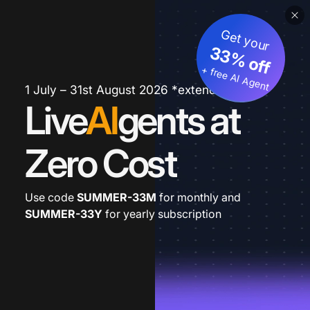
Get your
33% off
+ free AI Agent
1 July – 31st August 2026 *extended
Live
AI
gents at
Zero Cost
Use code
SUMMER-33M
for monthly and
SUMMER-33Y
for yearly subscription