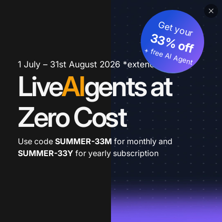
Get your
33% off
+ free AI Agent
1 July – 31st August 2026 *extended
Live
AI
gents at
Zero Cost
Use code
SUMMER-33M
for monthly and
SUMMER-33Y
for yearly subscription