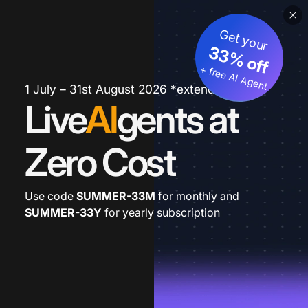
Get your
33% off
+ free AI Agent
1 July – 31st August 2026 *extended
Live
AI
gents at
Zero Cost
Use code
SUMMER-33M
for monthly and
SUMMER-33Y
for yearly subscription