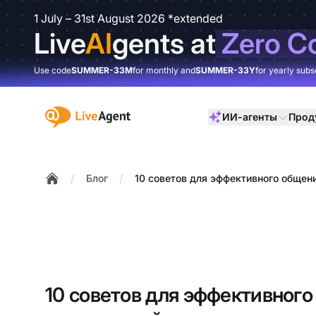
1 July – 31st August 2026 *extended
Live
AI
gents at
Zero C
Use code
SUMMER-33M
for monthly and
SUMMER-33Y
for yearly subs
:site.title
ИИ-агенты
Прод
/
/
Блог
10 советов для эффективного общени
Home
10 советов для эффективного