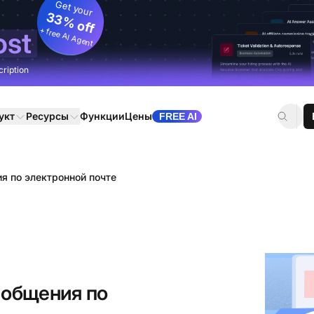
Get your
33% off
+ free AI Agent
ost
cription
укт
Ресурсы
Функции
Цены
FREE AI
я по электронной почте
 общения по