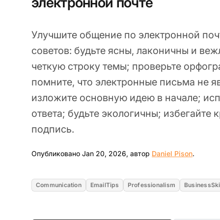
электронной почте
Улучшите общение по электронной поч
советов: будьте ясны, лаконичны и ве
четкую строку темы; проверьте орфогр
помните, что электронные письма не 
изложите основную идею в начале; ис
ответа; будьте экологичны; избегайте 
подпись.
Jan 20,
Опубликовано Jan 20, 2026, автор
Daniel Pison
.
Communication
EmailTips
Professionalism
BusinessSki