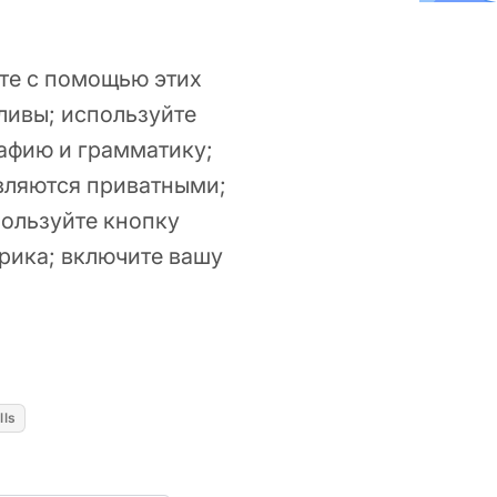
те с помощью этих
жливы; используйте
афию и грамматику;
являются приватными;
пользуйте кнопку
крика; включите вашу
 2026
lls