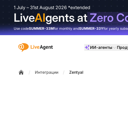
1 July – 31st August 2026 *extended
Live
AI
gents at
Zero C
Use code
SUMMER-33M
for monthly and
SUMMER-33Y
for yearly subs
:site.title
ИИ-агенты
Прод
/
/
Интеграции
Zentyal
Home