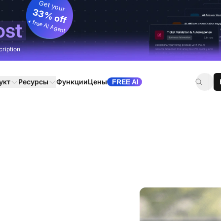
Get your
33% off
+ free AI Agent
ost
cription
укт
Ресурсы
Функции
Цены
FREE AI