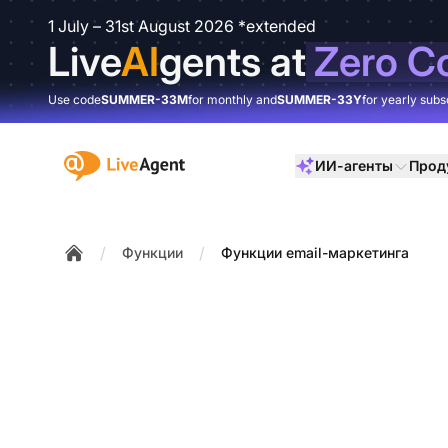
1 July – 31st August 2026 *extended
Live
AI
gents at
Zero C
Use code
SUMMER-33M
for monthly and
SUMMER-33Y
for yearly subs
:site.title
ИИ-агенты
Прод
/
/
Функции
Функции email-маркетинга
Home