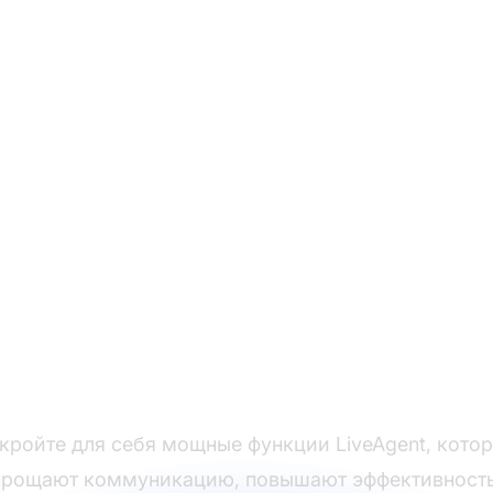
реобразуйте ваш оп
поддержки клиенто
кройте для себя мощные функции LiveAgent, кото
прощают коммуникацию, повышают эффективность