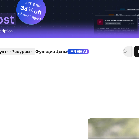
Get your
33% off
+ free AI Agent
ost
cription
укт
Ресурсы
Функции
Цены
FREE AI