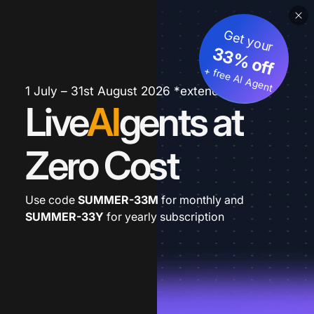
Get your
33% off
+ free AI Agent
1 July – 31st August 2026 *extended
Live
AI
gents at
Zero Cost
Use code
SUMMER-33M
for monthly and
SUMMER-33Y
for yearly subscription