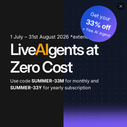
Get your
33% off
+ free AI Agent
1 July – 31st August 2026 *extended
Live
AI
gents at
Zero Cost
Use code
SUMMER-33M
for monthly and
SUMMER-33Y
for yearly subscription