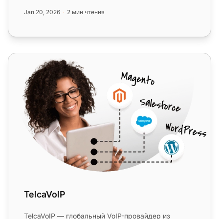
дневный бесплатный пробный пери...
Jan 20, 2026
2 мин чтения
TelcaVoIP
TelcaVoIP
TelcaVoIP — глобальный VoIP-провайдер из