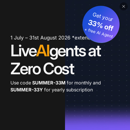
Get your
33% off
+ free AI Agent
1 July – 31st August 2026 *extended
Live
AI
gents at
Zero Cost
Use code
SUMMER-33M
for monthly and
SUMMER-33Y
for yearly subscription