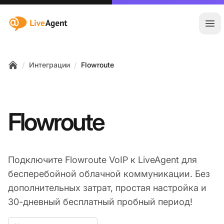
:site.title
Отк
/
/
Интеграции
Flowroute
Home
Flowroute
Подключите Flowroute VoIP к LiveAgent для
бесперебойной облачной коммуникации. Без
дополнительных затрат, простая настройка и
30-дневный бесплатный пробный период!