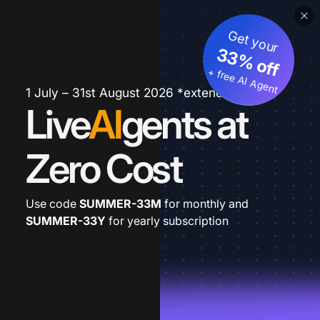
Get your
33% off
+ free AI Agent
1 July – 31st August 2026 *extended
Live
AI
gents at
Zero Cost
Use code
SUMMER-33M
for monthly and
SUMMER-33Y
for yearly subscription