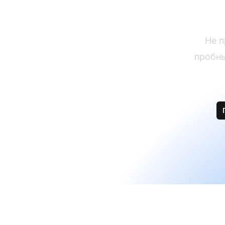
Не п
пробны