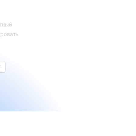
атный
ировать