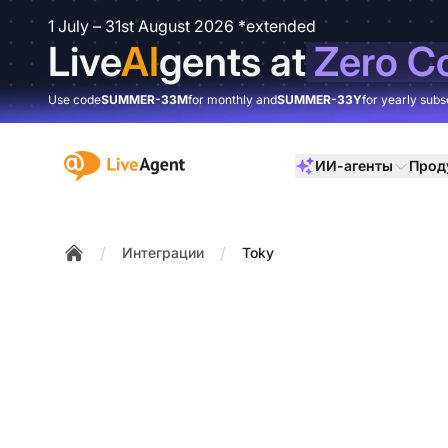
1 July – 31st August 2026 *extended
Live
AI
gents at
Zero C
Use code
SUMMER-33M
for monthly and
SUMMER-33Y
for yearly subs
:site.title
ИИ-агенты
Прод
/
/
Интеграции
Toky
Home