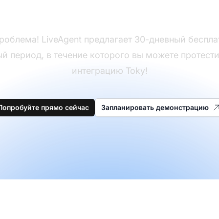
Еще нет LiveAgent?
роблема! LiveAgent предлагает 30-дневный беспл
й период, в течение которого вы можете протест
интеграцию Toky!
Попробуйте прямо сейчас
Запланировать демонстрацию