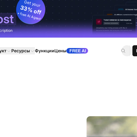
Get your
33% off
+ free AI Agent
ost
cription
укт
Ресурсы
Функции
Цены
FREE AI