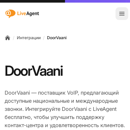
:site.title
Отк
/
/
Интеграции
DoorVaani
Home
DoorVaani
DoorVaani — поставщик VoIP, предлагающий
доступные национальные и международные
звонки. Интегрируйте DoorVaani с LiveAgent
бесплатно, чтобы улучшить поддержку
контакт-центра и удовлетворенность клиентов.