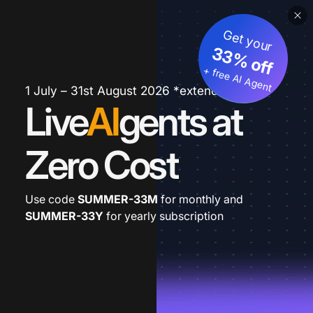
Get your
33% off
+ free AI Agent
1 July – 31st August 2026 *extended
Live
AI
gents at
Zero Cost
Use code
SUMMER-33M
for monthly and
SUMMER-33Y
for yearly subscription