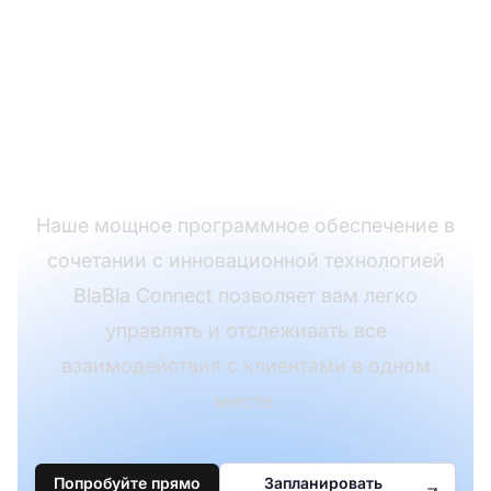
уровень с
интеграцией
LiveAgent и BlaBla
Connect.
Наше мощное программное обеспечение в
сочетании с инновационной технологией
BlaBla Connect позволяет вам легко
управлять и отслеживать все
взаимодействия с клиентами в одном
месте.
Попробуйте прямо
Запланировать