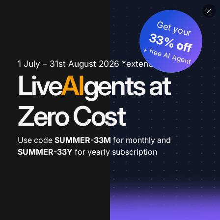
Get your
33% off
+ free AI Agent
1 July – 31st August 2026 *extended
Live
AI
gents at
Zero Cost
Use code
SUMMER-33M
for monthly and
SUMMER-33Y
for yearly subscription