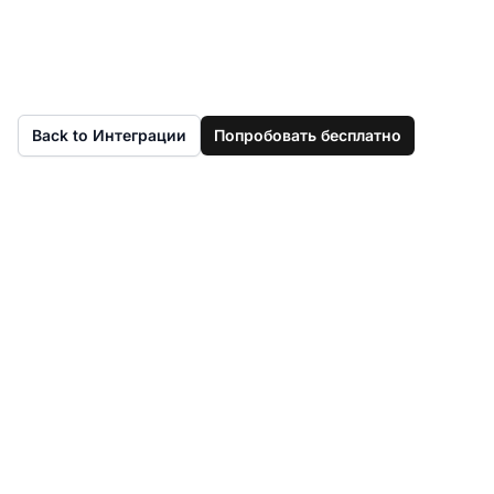
Back to Интеграции
Попробовать бесплатно
Поднимите
обслуживание
клиентов на новый