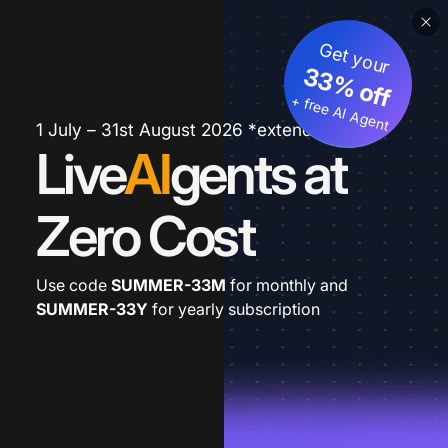
Get your
33% off
+ free AI Agent
1 July – 31st August 2026 *extended
Live
AI
gents at
Zero Cost
Use code
SUMMER-33M
for monthly and
SUMMER-33Y
for yearly subscription