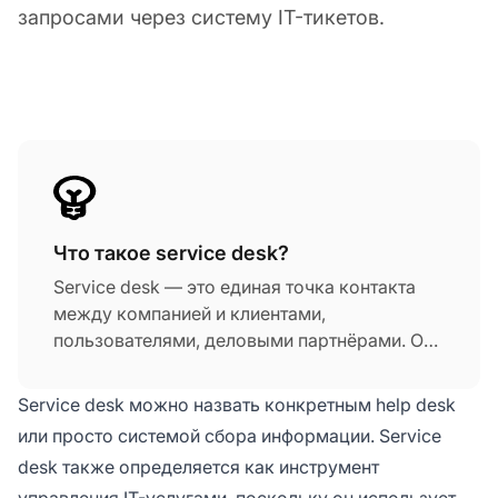
запросами через систему IT-тикетов.
Что такое service desk?
Service desk — это единая точка контакта
между компанией и клиентами,
пользователями, деловыми партнёрами. Он
создаётся как часть поддержки клиентов и
предназначен для помощи пользователям с
Service desk можно назвать конкретным help desk
запросами и проблемами. Одним из
или просто системой сбора информации. Service
важнейших компонентов service desk
desk также определяется как инструмент
является система IT-тикетов, которая
управления IT-услугами, поскольку он использует