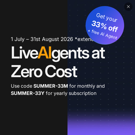
Get your
33% off
+ free AI Agent
1 July – 31st August 2026 *extended
Live
AI
gents at
Zero Cost
Use code
SUMMER-33M
for monthly and
SUMMER-33Y
for yearly subscription