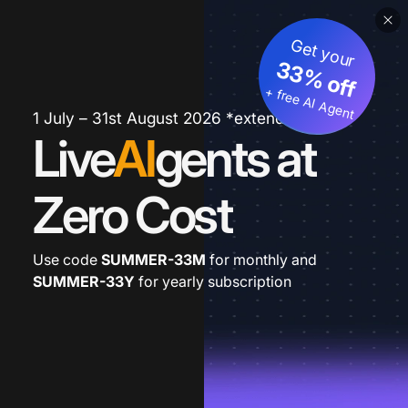
Get your
33% off
+ free AI Agent
1 July – 31st August 2026 *extended
Live
AI
gents at
Zero Cost
Use code
SUMMER-33M
for monthly and
SUMMER-33Y
for yearly subscription