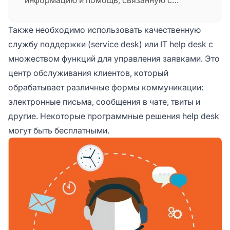
услугами и продуктами определённой
организации. Обычно это техническая
Также необходимо использовать качественную
поддержка, доступная через веб-сайт,
службу поддержки (service desk) или IT help desk с
мессенджеры, электронную почту или
множеством функций для управления заявками. Это
горячую линию.
центр обслуживания клиентов, который
обрабатывает различные формы коммуникации:
электронные письма, сообщения в чате, твиты и
другие. Некоторые программные решения help desk
могут быть бесплатными.