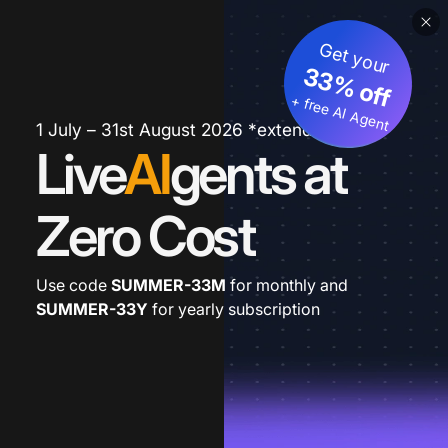
Get your
33% off
+ free AI Agent
1 July – 31st August 2026 *extended
Live
AI
gents at
Zero Cost
Use code
SUMMER-33M
for monthly and
SUMMER-33Y
for yearly subscription