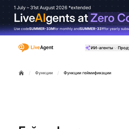
1 July – 31st August 2026 *extended
Live
AI
gents at
Zero C
Use code
SUMMER-33M
for monthly and
SUMMER-33Y
for yearly subs
:site.title
ИИ-агенты
Прод
/
/
Функции
Функции геймификации
Home