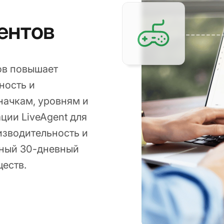
ентов
ов повышает
ность и
начкам, уровням и
ции LiveAgent для
изводительность и
тный 30-дневный
еств.