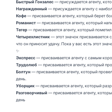
Быстрый Гонзалес
— присуждается агенту, кото
Награжденный
— присуждается агенту с наибо
Кофе
— присваивается агенту, который берет бо
Романист
— присваивается агенту, который нап
Тегер
— присваивается агенту, который пометил
Четырехлистник
— этот значок присваивается с
что он приносит удачу. Пока у вас есть этот зна
✨
Экспресс
— присваивается агенту с самым коро
Трудолюб
— присваивается агенту, который про
Болтун
— присваивается агенту, который прове
день.
Уборщик
— присваивается агенту, который разр
Разговорчивый
— присваивается агенту, котор
день