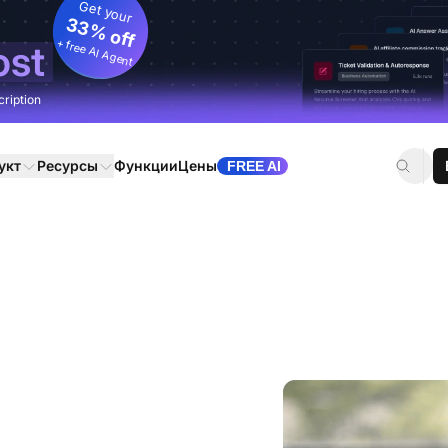
Get your
33% off
+ free AI Agent
ost
cription
укт
Ресурсы
Функции
Цены
FREE AI