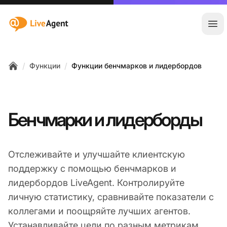
:site.title
Отк
/
/
Функции
Функции бенчмарков и лидербордов
Home
Бенчмарки и лидерборды
Отслеживайте и улучшайте клиентскую
поддержку с помощью бенчмарков и
лидербордов LiveAgent. Контролируйте
личную статистику, сравнивайте показатели с
коллегами и поощряйте лучших агентов.
Устанавливайте цели по разным метрикам.