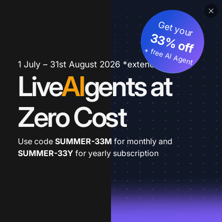
Get your
33% off
+ free AI Agent
1 July – 31st August 2026 *extended
Live
AI
gents at
Zero Cost
Use code
SUMMER-33M
for monthly and
SUMMER-33Y
for yearly subscription