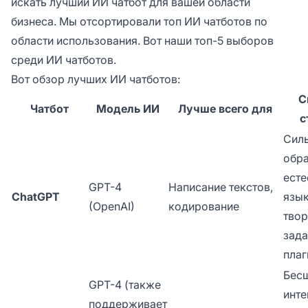
искать лучший ИИ чатбот для вашей области
бизнеса. Мы отсортировали топ ИИ чатботов по
области использования. Вот наши топ-5 выборов
среди ИИ чатботов.
Вот обзор лучших ИИ чатботов:
С
Чатбот
Модель ИИ
Лучше всего для
с
Сил
обр
есте
GPT-4
Написание текстов,
ChatGPT
язык
(OpenAI)
кодирование
твор
зада
пла
Бес
GPT-4 (также
инте
поддерживает