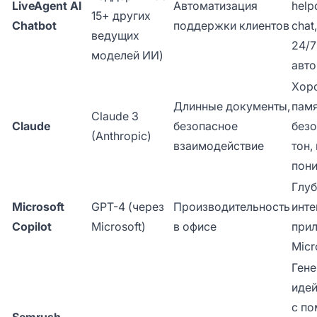
LiveAgent AI
Автоматизация
help
15+ других
Chatbot
поддержки клиентов
chat,
ведущих
24/7
моделей ИИ)
авто
Хор
Длинные документы,
памя
Claude 3
Claude
безопасное
без
(Anthropic)
взаимодействие
тон,
пон
Глу
Microsoft
GPT-4 (через
Производительность
инте
Copilot
Microsoft)
в офисе
при
Micr
Ген
идей
с п
Semrush