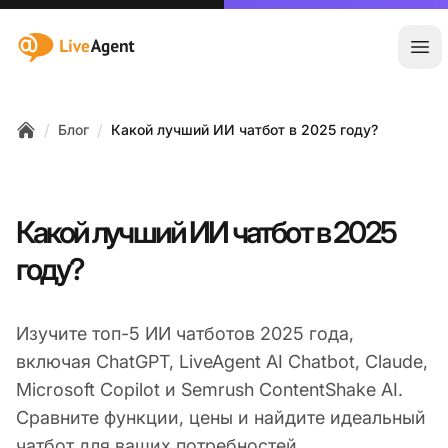
:site.title
Отк
/
/
Блог
Какой лучший ИИ чатбот в 2025 году?
Home
Какой лучший ИИ чатбот в 2025
году?
Изучите топ-5 ИИ чатботов 2025 года,
включая ChatGPT, LiveAgent AI Chatbot, Claude,
Microsoft Copilot и Semrush ContentShake AI.
Сравните функции, цены и найдите идеальный
чатбот для ваших потребностей.