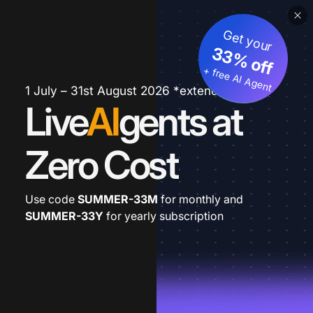
Get your
33% off
+ free AI Agent
1 July – 31st August 2026 *extended
Live
AI
gents at
Zero Cost
Use code
SUMMER-33M
for monthly and
SUMMER-33Y
for yearly subscription