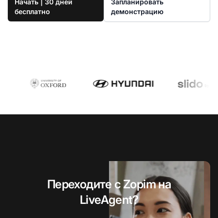
Начать | 30 дней
Запланировать
бесплатно
демонстрацию
Переходите с Zopim на
LiveAgent?