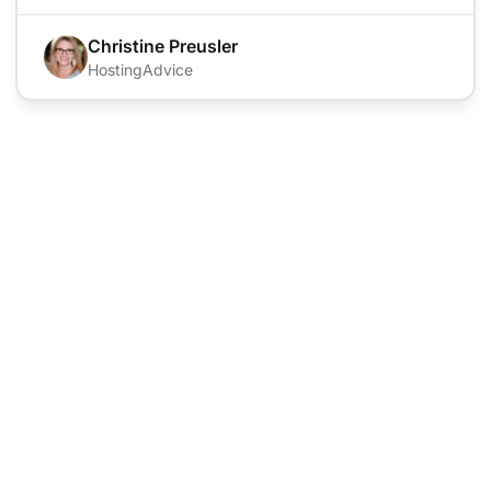
Christine Preusler
HostingAdvice
Готовы перейти с
Zopim на LiveAgent?