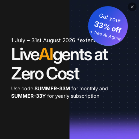
Get your
33% off
+ free AI Agent
1 July – 31st August 2026 *extended
Live
AI
gents at
Zero Cost
Use code
SUMMER-33M
for monthly and
SUMMER-33Y
for yearly subscription