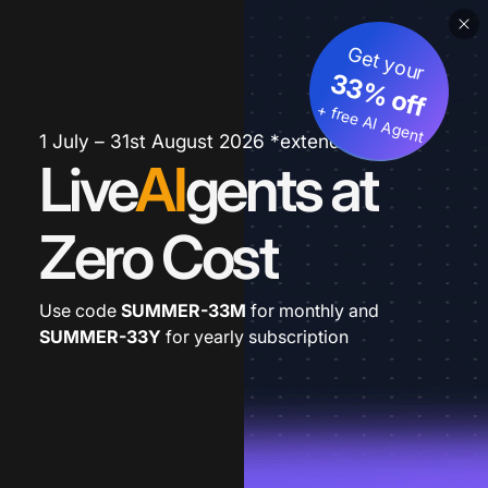
Get your
33% off
+ free AI Agent
1 July – 31st August 2026 *extended
Live
AI
gents at
Zero Cost
Use code
SUMMER-33M
for monthly and
SUMMER-33Y
for yearly subscription