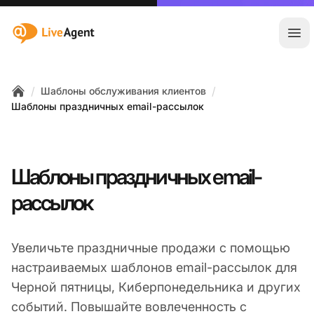
:site.title
Отк
/
/
Шаблоны обслуживания клиентов
Home
Шаблоны праздничных email-рассылок
Шаблоны праздничных email-
рассылок
Увеличьте праздничные продажи с помощью
настраиваемых шаблонов email-рассылок для
Черной пятницы, Киберпонедельника и других
событий. Повышайте вовлеченность с