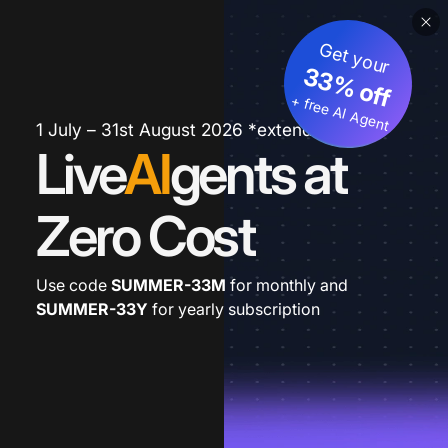
Get your
33% off
+ free AI Agent
1 July – 31st August 2026 *extended
Live
AI
gents at
Zero Cost
Use code
SUMMER-33M
for monthly and
SUMMER-33Y
for yearly subscription