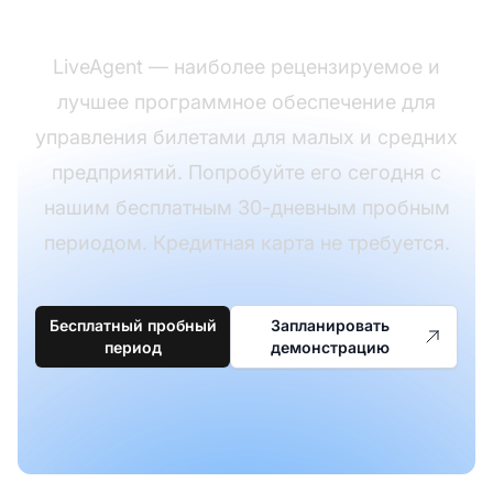
колл-центра?
LiveAgent — наиболее рецензируемое и
лучшее программное обеспечение для
управления билетами для малых и средних
предприятий. Попробуйте его сегодня с
нашим бесплатным 30-дневным пробным
периодом. Кредитная карта не требуется.
Бесплатный пробный
Запланировать
период
демонстрацию