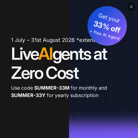
Get your
33% off
+ free AI Agent
1 July – 31st August 2026 *extended
Live
AI
gents at
Zero Cost
Use code
SUMMER-33M
for monthly and
SUMMER-33Y
for yearly subscription