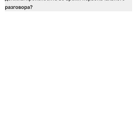
разговора?
Готовы использовать
наши шаблоны
первого контакта для