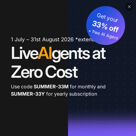
Get your
33% off
+ free AI Agent
1 July – 31st August 2026 *extended
Live
AI
gents at
Zero Cost
Use code
SUMMER-33M
for monthly and
SUMMER-33Y
for yearly subscription