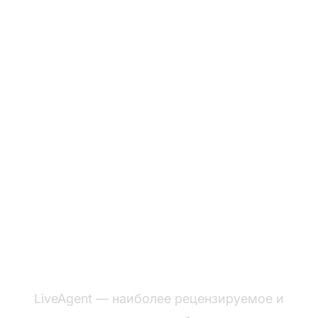
Готовы
протестировать наши
шаблоны для колл-
центра?
LiveAgent — наиболее рецензируемое и