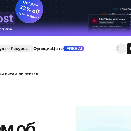
Get your
33% off
+ free AI Agent
ost
cription
укт
Ресурсы
Функции
Цены
FREE AI
ы писем об отказе
м об