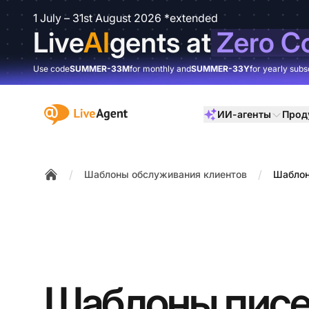
1 July – 31st August 2026 *extended
Live
AI
gents at
Zero C
Use code
SUMMER-33M
for monthly and
SUMMER-33Y
for yearly subs
:site.title
ИИ-агенты
Прод
/
/
Шаблоны обслуживания клиентов
Шаблон
Home
Шаблоны писе