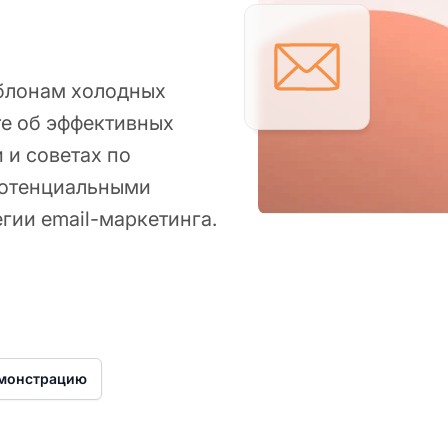
аблонам холодных
те об эффективных
 и советах по
потенциальными
гии email-маркетинга.
емонстрацию