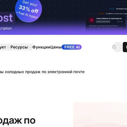
Get your
33% off
+ free AI Agent
ost
cription
укт
Ресурсы
Функции
Цены
FREE AI
ы холодных продаж по электронной почте
одаж по