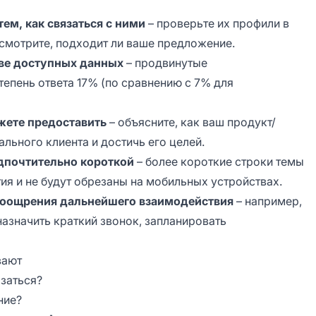
ем, как связаться с ними
– проверьте их профили в
смотрите, подходит ли ваше предложение.
ве доступных данных
– продвинутые
пень ответа 17% (по сравнению с 7% для
жете предоставить
– объясните, как ваш продукт/
ьного клиента и достичь его целей.
дпочтительно короткой
– более короткие строки темы
я и не будут обрезаны на мобильных устройствах.
поощрения дальнейшего взаимодействия
– например,
назначить краткий звонок, запланировать
вают
язаться?
ние?