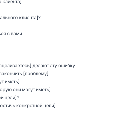
 клиента]
иального клиента]?
ся с вами
ацеливаетесь] делают эту ошибку
закончить [проблему]
ут иметь]
орую они могут иметь]
й цели]?
остичь конкретной цели]