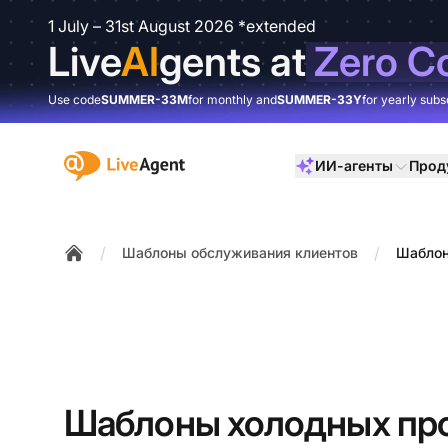
1 July – 31st August 2026 *extended
Live
AI
gents at
Zero C
Use code
SUMMER-33M
for monthly and
SUMMER-33Y
for yearly subs
:site.title
ИИ-агенты
Прод
/
/
Шаблоны обслуживания клиентов
Шаблон
Home
Шаблоны холодных пр