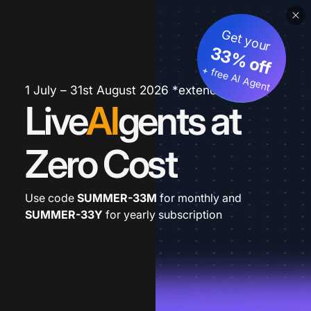
Get your
33% off
+ free AI Agent
1 July – 31st August 2026 *extended
Live
AI
gents at
Zero Cost
Use code
SUMMER-33M
for monthly and
SUMMER-33Y
for yearly subscription