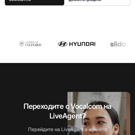
Переходите с Vocalcom на
LiveAgent?
Перейдите на LiveAgent и начните