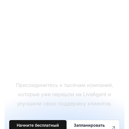
Готовы перейти с
Vocalcom на
LiveAgent?
Присоединитесь к тысячам компаний,
которые уже перешли на LiveAgent и
улучшили свою поддержку клиентов.
Начните бесплатный
Запланировать