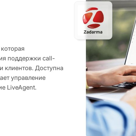
 которая
ия поддержки call-
и клиентов. Доступна
щает управление
е LiveAgent.