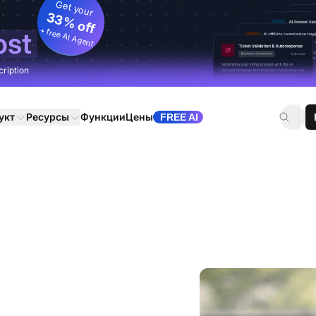
Get your
33% off
+ free AI Agent
ost
cription
укт
Ресурсы
Функции
Цены
FREE AI