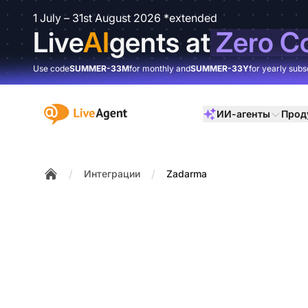
1 July – 31st August 2026 *extended
Live
AI
gents at
Zero C
Use code
SUMMER-33M
for monthly and
SUMMER-33Y
for yearly subs
:site.title
ИИ-агенты
Прод
/
/
Интеграции
Zadarma
Home