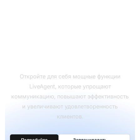
Преобразуйте ваш
опыт поддержки
клиентов
Откройте для себя мощные функции
LiveAgent, которые упрощают
коммуникацию, повышают эффективность
и увеличивают удовлетворенность
клиентов.
Попробуйте
Запланировать