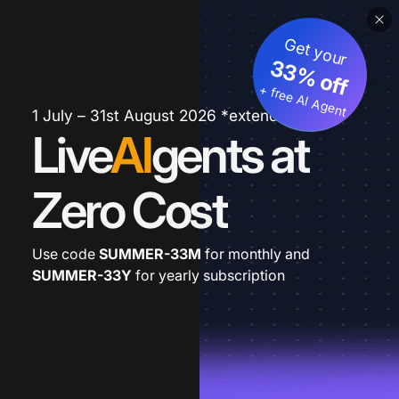
Get your
33% off
+ free AI Agent
1 July – 31st August 2026 *extended
Live
AI
gents at
Zero Cost
Use code
SUMMER-33M
for monthly and
SUMMER-33Y
for yearly subscription