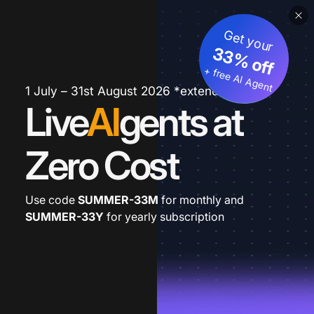
Get your
33% off
+ free AI Agent
1 July – 31st August 2026 *extended
Live
AI
gents at
Zero Cost
Use code
SUMMER-33M
for monthly and
SUMMER-33Y
for yearly subscription