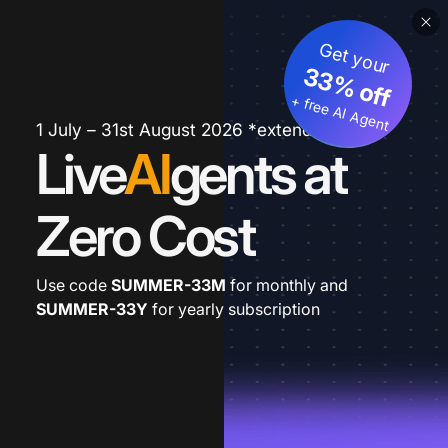
Get your
33% off
+ free AI Agent
1 July – 31st August 2026 *extended
Live
AI
gents at
Zero Cost
Use code
SUMMER-33M
for monthly and
SUMMER-33Y
for yearly subscription