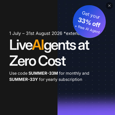
Get your
33% off
+ free AI Agent
1 July – 31st August 2026 *extended
Live
AI
gents at
Zero Cost
Use code
SUMMER-33M
for monthly and
SUMMER-33Y
for yearly subscription