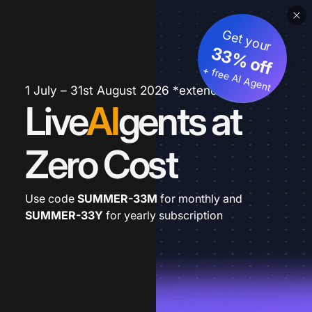
Get your
33% off
+ free AI Agent
1 July – 31st August 2026 *extended
Live
AI
gents at
Zero Cost
Use code
SUMMER-33M
for monthly and
SUMMER-33Y
for yearly subscription