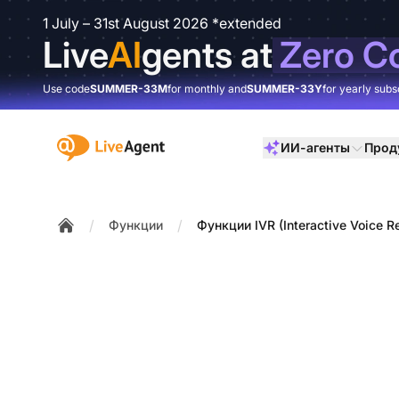
1 July – 31st August 2026 *extended
Live
AI
gents at
Zero C
Use code
SUMMER-33M
for monthly and
SUMMER-33Y
for yearly subs
:site.title
ИИ-агенты
Прод
/
/
Функции
Функции IVR (Interactive Voice 
Home