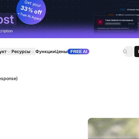
Get your
33% off
+ free AI Agent
ost
cription
укт
Ресурсы
Функции
Цены
FREE AI
Response)